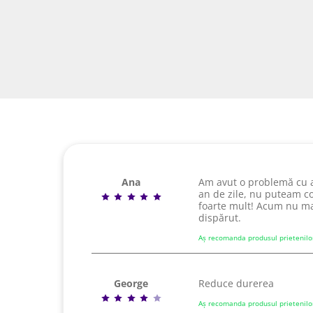
Ana
Am avut o problemă cu a
an de zile, nu puteam co
foarte mult! Acum nu mai
dispărut.
Aș recomanda produsul prietenilo
George
Reduce durerea
Aș recomanda produsul prietenilo