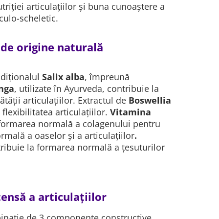
riției articulațiilor și buna cunoaștere a
ulo-scheletic.
 de origine naturală
adiționalul
Salix alba
, împreună
nga
, utilizate în Ayurveda, contribuie la
ății articulațiilor. Extractul de
Boswellia
 flexibilitatea
articulațiilor.
Vitamina
 formarea normală a colagenului pentru
mală a oaselor și a articulațiilor
.
ribuie la formarea normală a țesuturilor
ensă a articulațiilor
inație de 3 componente constructive