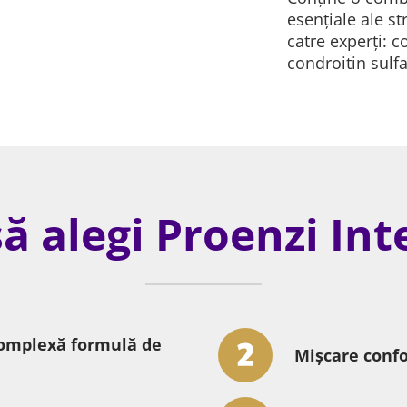
esențiale ale str
catre experți: c
condroitin sulfa
să alegi Proenzi Int
omplexă formulă de
Mișcare confo