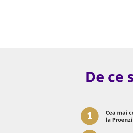
De ce 
Cea mai c
la Proenzi