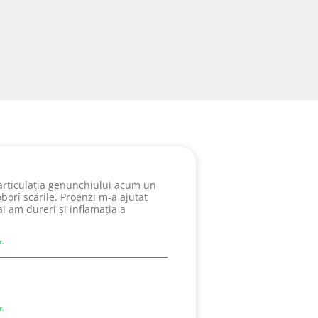
rticulația genunchiului acum un
borî scările. Proenzi m-a ajutat
 am dureri și inflamația a
r.
r.