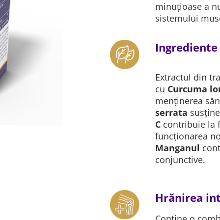
minuțioase a nut
sistemului musc
Ingrediente
Extractul din tr
cu
Curcuma lo
menținerea sănăt
serrata
susține
C
contribuie la
funcționarea nor
Manganul
cont
conjunctive.
Hrănirea int
Conține o comb